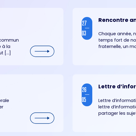
Rencontre an
27
03
Chaque année, no
é commun
temps fort de not
 à la
fraternelle, un m
 [...]
Lettre d’info
26
05
érale
Lettre d’informa
er
lettre d’informat
partager les sujets