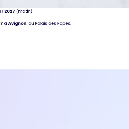
er 2027
(matin).
27
à
Avignon
, au Palais des Papes.