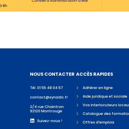
h
Conseil d’Administration d’été
à 8h
NOUS CONTACTER
ACCÈS RAPIDES
Tél. 01 55 48 04 57
Adhérer en ligne
Aide juridique et sociale
contact@synadic.fr
Vos interlocuteurs locau
2/4 rue Chaintron
92120 Montrouge
Catalogue des formatio
Suivez-nous !
Offres d'emplois