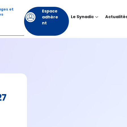
ages et
Espace
es
Le Synadic
Actualité
adhére
nt
27