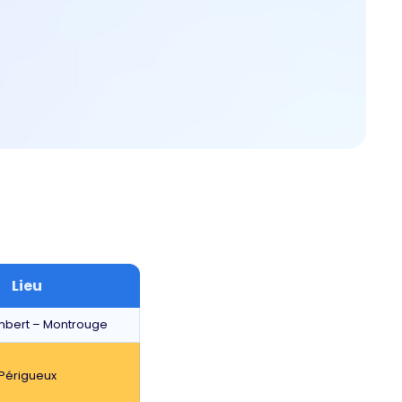
Lieu
mbert – Montrouge
Périgueux