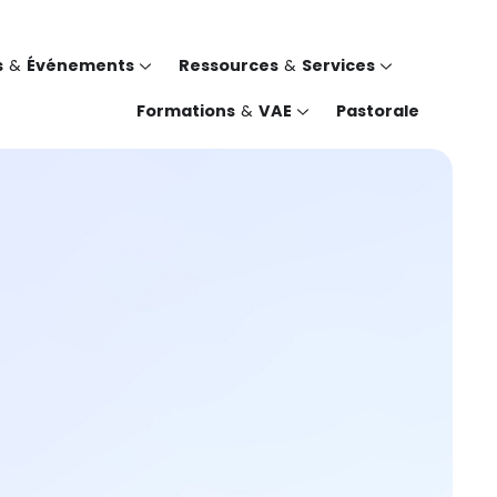
s
&
Événements
Ressources
&
Services
Formations
&
VAE
Pastorale