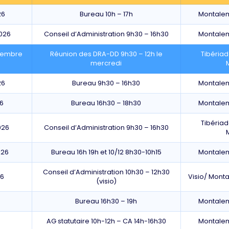
26
Bureau 10h – 17h
Montale
026
Conseil d’Administration 9h30 – 16h30
Montale
ptembre
Réunion des DRA-DD 9h30 – 12h le
Tibéria
mercredi
26
Bureau 9h30 – 16h30
Montale
6
Bureau 16h30 – 18h30
Montale
Tibéria
026
Conseil d’Administration 9h30 – 16h30
026
Bureau 16h 19h et 10/12 8h30-10h15
Montale
Conseil d’Administration 10h30 – 12h30
26
Visio/ Mont
(visio)
Bureau 16h30 – 19h
Montale
AG statutaire 10h-12h – CA 14h-16h30
Montale