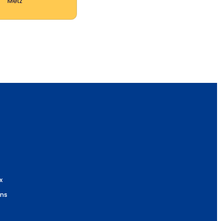
Metz
x
ns